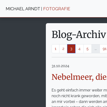
MICHAEL ARNDT |
FOTOGRAFIE
Blog-Archiv
1
2
3
4
5
...
91
31.10.2024
Nebelmeer, di
Es geht einfach immer weiter 
noch nicht krank geworden, mitt
an mir vorbei – dann werden 