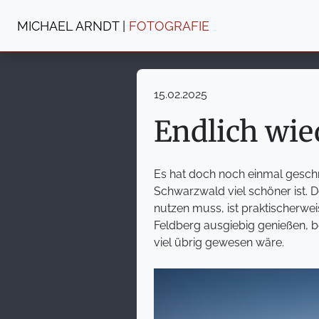
MICHAEL ARNDT |
FOTOGRAFIE
15.02.2025
Endlich wie
Es hat doch noch einmal geschne
Schwarzwald viel schöner ist. 
nutzen muss, ist praktischerwe
Feldberg ausgiebig genießen, b
viel übrig gewesen wäre.