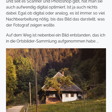
und seit es Scanner und Photoshop gibt, hat man sie
auch aufwendig digital optimiert. Ist ja auch nichts
dabei. Egal ob digital oder analog, es ist immer so viel
Nachbearbeitung nötig, bis das Bild das darstellt, was
der Fotograf zeigen wollte.
Auf dem Weg ist nebenbei ein Bild entstanden, das ich
in die Ortsbilder-Sammlung aufgenommen habe ...