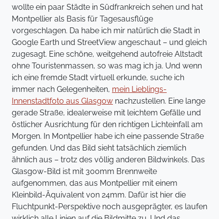
wollte ein paar Städte in Südfrankreich sehen und hat
Montpellier als Basis für Tagesausflüge
vorgeschlagen. Da habe ich mir natürlich die Stadt in
Google Earth und StreetView angeschaut – und gleich
zugesagt. Eine schöne, weitgehend autofreie Altstadt
ohne Touristenmassen, so was mag ich ja. Und wenn
ich eine fremde Stadt virtuell erkunde, suche ich
immer nach Gelegenheiten,
mein Lieblings-
Innenstadtfoto aus Glasgow
nachzustellen. Eine lange
gerade Straße, idealerweise mit leichtem Gefälle und
östlicher Ausrichtung für den richtigen Lichteinfall am
Morgen. In Montpellier habe ich eine passende Straße
gefunden. Und das Bild sieht tatsächlich ziemlich
ähnlich aus – trotz des völlig anderen Bildwinkels. Das
Glasgow-Bild ist mit 300mm Brennweite
aufgenommen, das aus Montpellier mit einem
Kleinbild-Äquivalent von 24mm. Dafür ist hier die
Fluchtpunkt-Perspektive noch ausgeprägter, es laufen
wirklich alle Linien auf die Bildmitte zu. Und das