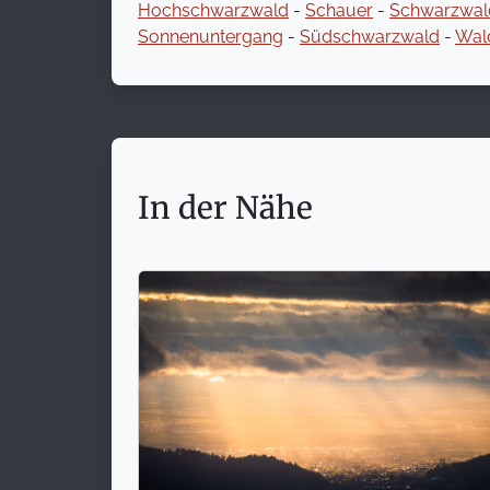
Hochschwarzwald
-
Schauer
-
Schwarzwal
Sonnenuntergang
-
Südschwarzwald
-
Wal
In der Nähe