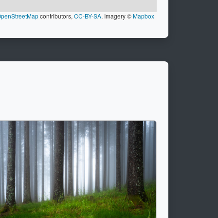
penStreetMap
contributors,
CC-BY-SA
, Imagery ©
Mapbox