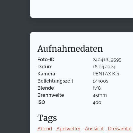
Aufnahmedaten
Foto-ID
240416_9595
Datum
16.04.2024
Kamera
PENTAX K-1
Belichtungszeit
1/400s
Blende
F/8
Brennweite
45mm
ISO
400
Tags
Abend
-
Aprilwetter
-
Aussicht
-
Dreisamtal