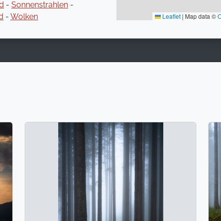
d
-
Sonnenstrahlen
-
d
-
Wolken
Leaflet
|
Map data ©
O