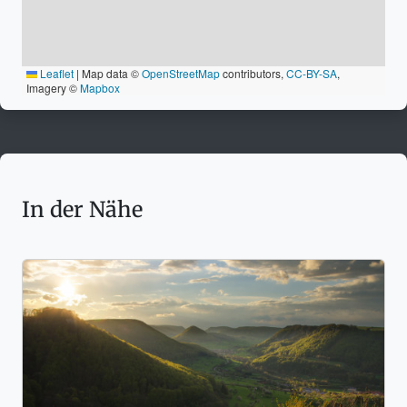
Leaflet
|
Map data ©
OpenStreetMap
contributors,
CC-BY-SA
,
Imagery ©
Mapbox
In der Nähe