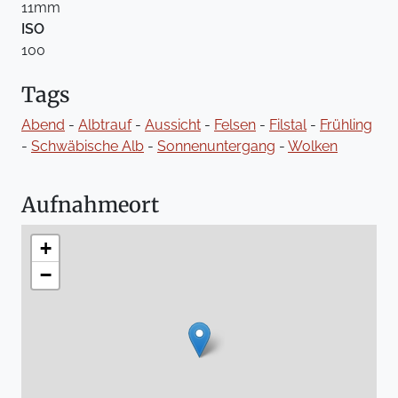
11mm
ISO
100
Tags
Abend
-
Albtrauf
-
Aussicht
-
Felsen
-
Filstal
-
Frühling
-
Schwäbische Alb
-
Sonnenuntergang
-
Wolken
Aufnahmeort
+
−