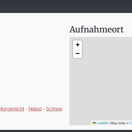
Aufnahmeort
+
−
Morgenlicht
-
Nebel
-
Schnee
Leaflet
|
Map data ©
O