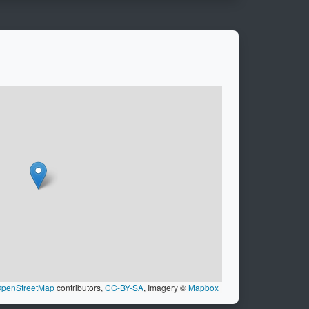
penStreetMap
contributors,
CC-BY-SA
, Imagery ©
Mapbox