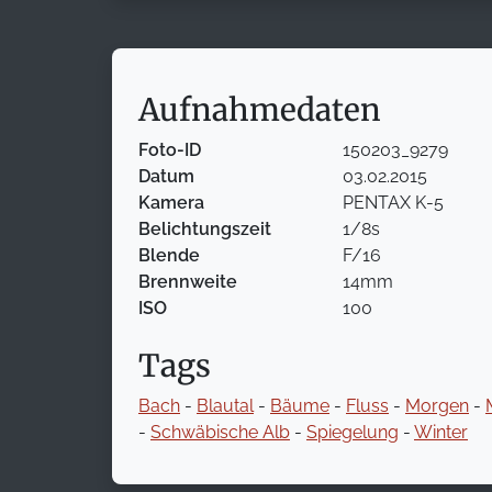
Aufnahmedaten
Foto-ID
150203_9279
Datum
03.02.2015
Kamera
PENTAX K-5
Belichtungszeit
1/8s
Blende
F/16
Brennweite
14mm
ISO
100
Tags
Bach
-
Blautal
-
Bäume
-
Fluss
-
Morgen
-
-
Schwäbische Alb
-
Spiegelung
-
Winter