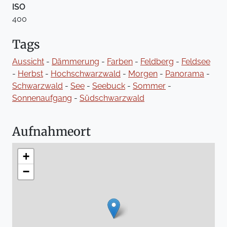
ISO
400
Tags
Aussicht
-
Dämmerung
-
Farben
-
Feldberg
-
Feldsee
-
Herbst
-
Hochschwarzwald
-
Morgen
-
Panorama
-
Schwarzwald
-
See
-
Seebuck
-
Sommer
-
Sonnenaufgang
-
Südschwarzwald
Aufnahmeort
+
−