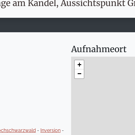
age am Kandel, Aussichtspunkt G
Aufnahmeort
+
−
chschwarzwald
-
Inversion
-