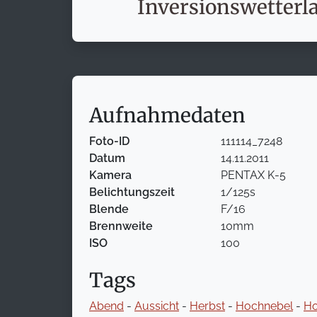
Inversionswetterl
Aufnahmedaten
Foto-ID
111114_7248
Datum
14.11.2011
Kamera
PENTAX K-5
Belichtungszeit
1/125s
Blende
F/16
Brennweite
10mm
ISO
100
Tags
Abend
-
Aussicht
-
Herbst
-
Hochnebel
-
Ho