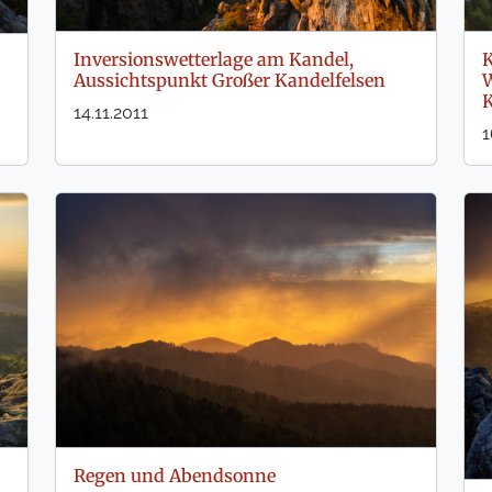
Inversionswetterlage am Kandel,
K
Aussichtspunkt Großer Kandelfelsen
W
K
14.11.2011
1
Regen und Abendsonne