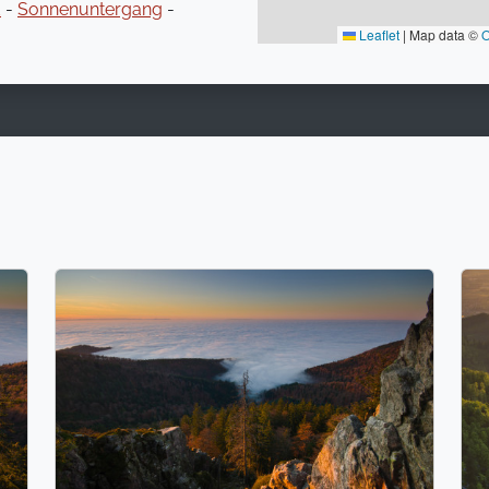
d
-
Sonnenuntergang
-
Leaflet
|
Map data ©
O