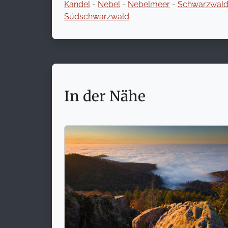
Kandel
-
Nebel
-
Nebelmeer
-
Schwarzwal
Südschwarzwald
In der Nähe