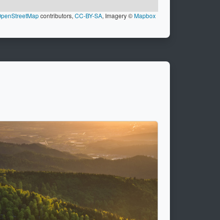
penStreetMap
contributors,
CC-BY-SA
, Imagery ©
Mapbox